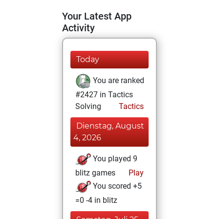
Your Latest App
Activity
Today
You are ranked
#2427 in Tactics
Solving
Tactics
Dienstag, August
4, 2026
You played 9
blitz games
Play
You scored +5
=0 -4 in blitz