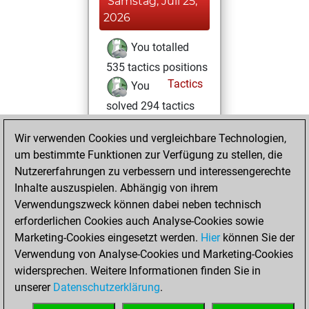
Samstag, Juli 25,
2026
You totalled
535 tactics positions
Tactics
You
solved 294 tactics
positions
Wir verwenden Cookies und vergleichbare Technologien,
You achieved
um bestimmte Funktionen zur Verfügung zu stellen, die
an Elo of 2195 in
Nutzererfahrungen zu verbessern und interessengerechte
tactics positions
Inhalte auszuspielen. Abhängig von ihrem
You had a best
Verwendungszweck können dabei neben technisch
sprint of 70 positions
erforderlichen Cookies auch Analyse-Cookies sowie
Marketing-Cookies eingesetzt werden.
Hier
können Sie der
Donnerstag,
Verwendung von Analyse-Cookies und Marketing-Cookies
Februar 12, 2026
widersprechen. Weitere Informationen finden Sie in
unserer
Datenschutzerklärung
.
You created