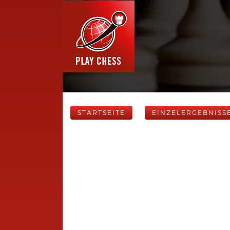
STARTSEITE
EINZELERGEBNISS