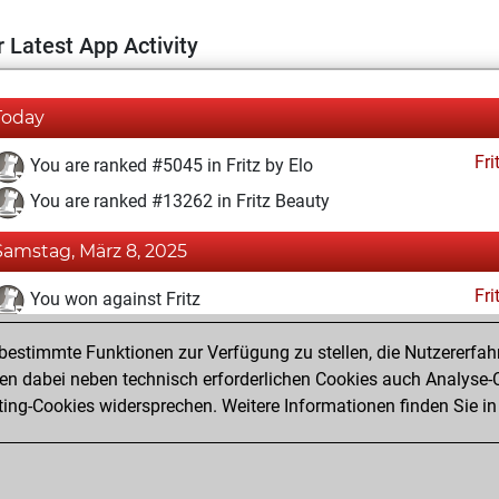
 Latest App Activity
Today
Fri
You are ranked #5045 in Fritz by Elo
You are ranked #13262 in Fritz Beauty
Samstag, März 8, 2025
Fri
You won against Fritz
You achieved a BeautyScore of 13
estimmte Funktionen zur Verfügung zu stellen, die Nutzererfah
You achieved a new Elo of 1621
 dabei neben technisch erforderlichen Cookies auch Analyse-C
ng-Cookies widersprechen. Weitere Informationen finden Sie in
You created your Fritz account