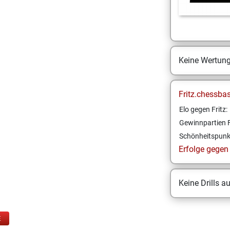
Keine Wertun
Fritz.chessba
Elo gegen Fritz:
Gewinnpartien F
Schönheitspunk
Erfolge gegen F
Keine Drills a
E