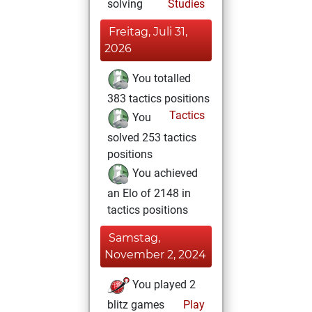
solving
Studies
Freitag, Juli 31,
2026
You totalled
383 tactics positions
Tactics
You
solved 253 tactics
positions
You achieved
an Elo of 2148 in
tactics positions
Samstag,
November 2, 2024
You played 2
blitz games
Play