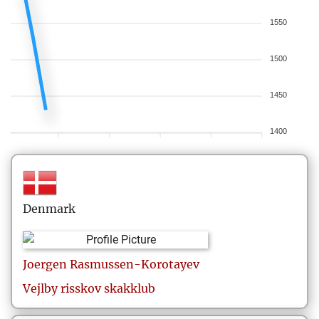
1550
1500
1450
1400
Denmark
Joergen
Rasmussen-Korotayev
Vejlby risskov skakklub