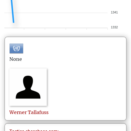
1341
1332
None
Werner
Tallafuss