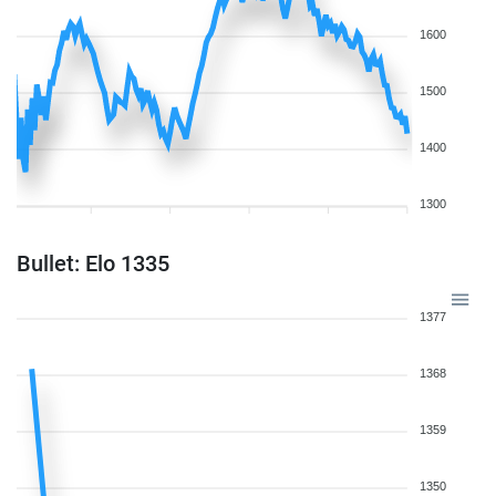
1600
1500
1400
1300
Bullet: Elo 1335
1377
1368
1359
1350