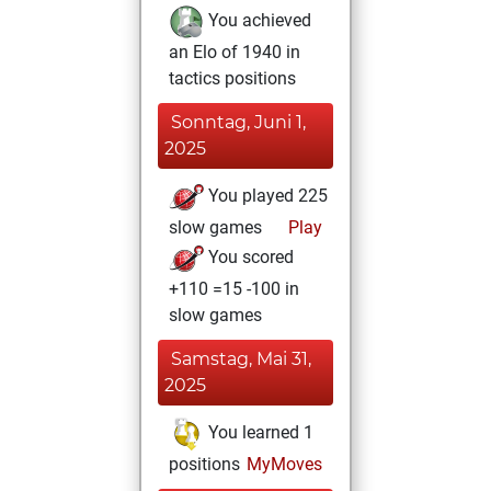
You achieved
an Elo of 1940 in
tactics positions
Sonntag, Juni 1,
2025
You played 225
slow games
Play
You scored
+110 =15 -100 in
slow games
Samstag, Mai 31,
2025
You learned 1
positions
MyMoves