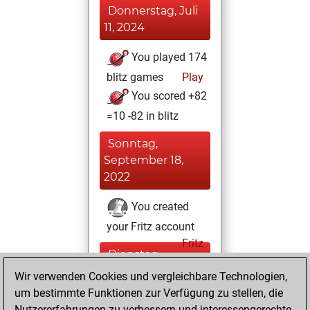
Donnerstag, Juli
11, 2024
You played 174
blitz games
Play
You scored +82
=10 -82 in blitz
Sonntag,
September 18,
2022
You created
your Fritz account
Fritz
Dienstag,
Mai 17, 2022
Wir verwenden Cookies und vergleichbare Technologien,
um bestimmte Funktionen zur Verfügung zu stellen, die
You created
Nutzererfahrungen zu verbessern und interessengerechte