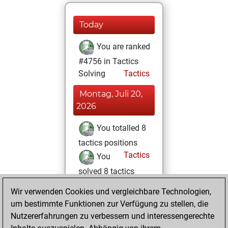
Today
You are ranked
#4756 in Tactics
Solving
Tactics
Montag, Juli 20,
2026
You totalled 8
tactics positions
Tactics
You
solved 8 tactics
positions
Wir verwenden Cookies und vergleichbare Technologien,
You achieved
um bestimmte Funktionen zur Verfügung zu stellen, die
an Elo of 1716 in
Nutzererfahrungen zu verbessern und interessengerechte
tactics positions