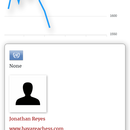
1600
1550
None
Jonathan
Reyes
www.bayareachess.com