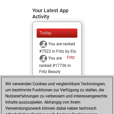
Your Latest App
Activity
Today
You are ranked
#7522 in Fritz by Elo
Fritz
You are
ranked #17736 in
Fritz Beauty
Freitag, Oktober
Wir verwenden Cookies und vergleichbare Technologien,
29, 2021
um bestimmte Funktionen zur Verfügung zu stellen, die
Nutzererfahrungen zu verbessern und interessengerechte
You won
Inhalte auszuspielen. Abhängig von ihrem
against Fritz
Fritz
Verwendungszweck können dabei neben technisch
You achieved a