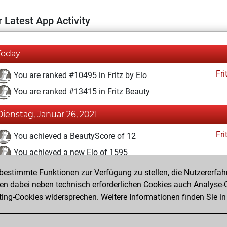
 Latest App Activity
Today
Fri
You are ranked #10495 in Fritz by Elo
You are ranked #13415 in Fritz Beauty
Dienstag, Januar 26, 2021
Fri
You achieved a BeautyScore of 12
You achieved a new Elo of 1595
estimmte Funktionen zur Verfügung zu stellen, die Nutzererfah
Montag, Januar 25, 2021
 dabei neben technisch erforderlichen Cookies auch Analyse-C
Fri
ng-Cookies widersprechen. Weitere Informationen finden Sie in
You created your Fritz account