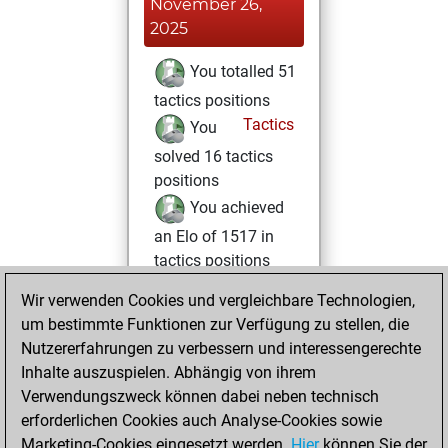
November 26,
2025
You totalled 51
tactics positions
Tactics
You
solved 16 tactics
positions
You achieved
an Elo of 1517 in
tactics positions
Wir verwenden Cookies und vergleichbare Technologien,
Montag,
um bestimmte Funktionen zur Verfügung zu stellen, die
November 24,
Nutzererfahrungen zu verbessern und interessengerechte
2025
Inhalte auszuspielen. Abhängig von ihrem
You achieved a
Verwendungszweck können dabei neben technisch
erforderlichen Cookies auch Analyse-Cookies sowie
BeautyScore of 5
Marketing-Cookies eingesetzt werden.
Fritz
Hier
können Sie der
You