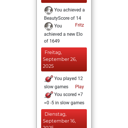
You achieved a
BeautyScore of 14
Fritz
You
achieved a new Elo
of 1649
Freitag,
September 26,
2025
You played 12
slow games
Play
You scored +7
=0 -5 in slow games
Dienstag,
September 16,
2025