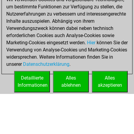
September 11,
um bestimmte Funktionen zur Verfügung zu stellen, die
2024
Nutzererfahrungen zu verbessern und interessengerechte
Inhalte auszuspielen. Abhängig von ihrem
You created
Verwendungszweck können dabei neben technisch
your Studies account
erforderlichen Cookies auch Analyse-Cookies sowie
Studies
Marketing-Cookies eingesetzt werden.
Hier
können Sie der
Mittwoch,
Verwendung von Analyse-Cookies und Marketing-Cookies
April 3, 2024
widersprechen. Weitere Informationen finden Sie in
unserer
Datenschutzerklärung
.
You created
your Fritz account
Detaillierte
Alles
Alles
Fritz
Informationen
ablehnen
akzeptieren