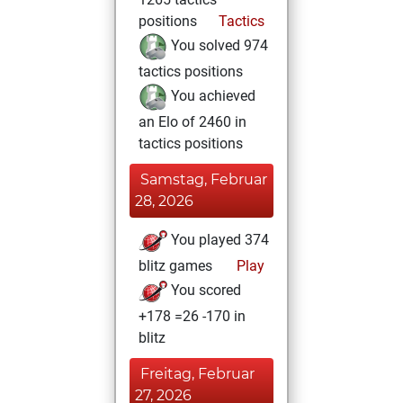
positions
Tactics
You solved 974
tactics positions
You achieved
an Elo of 2460 in
tactics positions
Samstag, Februar
28, 2026
You played 374
blitz games
Play
You scored
+178 =26 -170 in
blitz
Freitag, Februar
27, 2026