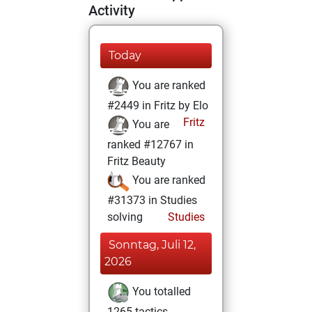
Activity
Today
You are ranked
#2449 in Fritz by Elo
Fritz
You are
ranked #12767 in
Fritz Beauty
You are ranked
#31373 in Studies
solving
Studies
Sonntag, Juli 12,
2026
You totalled
1265 tactics