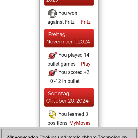
You won
against Fritz
Fritz
Freitag,
November 1, 2024
You played 14
bullet games
Play
You scored +2
=0 -12 in bullet
Sonntag,
Oktober 20, 2024
You learned 3
positions
MyMoves
Mittwoch,
Wir verwenden Cookies und vergleichbare Technologien,