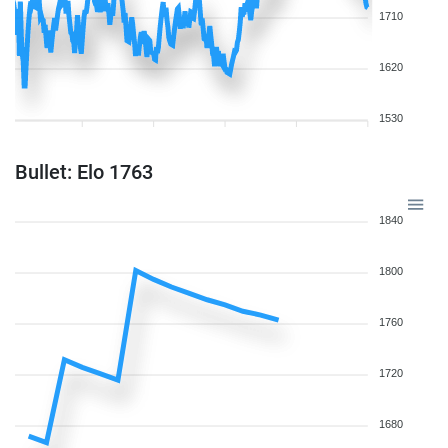
1710
1620
1530
Bullet: Elo 1763
1840
1800
1760
1720
1680