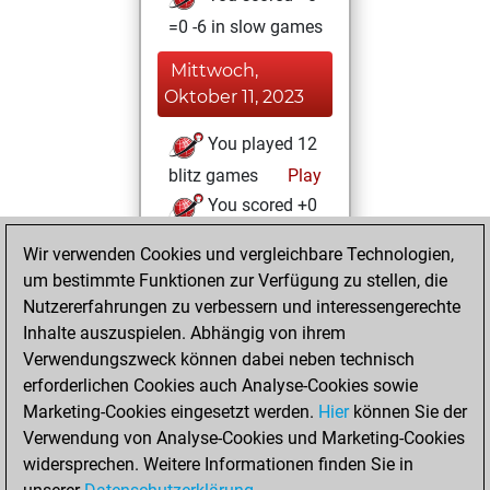
=0 -6 in slow games
Mittwoch,
Oktober 11, 2023
You played 12
blitz games
Play
You scored +0
=0 -12 in blitz
Wir verwenden Cookies und vergleichbare Technologien,
um bestimmte Funktionen zur Verfügung zu stellen, die
Samstag,
Nutzererfahrungen zu verbessern und interessengerechte
Oktober 7, 2023
Inhalte auszuspielen. Abhängig von ihrem
You achieved a
Verwendungszweck können dabei neben technisch
erforderlichen Cookies auch Analyse-Cookies sowie
BeautyScore of 20
Marketing-Cookies eingesetzt werden.
Fritz
Hier
können Sie der
You
Verwendung von Analyse-Cookies und Marketing-Cookies
achieved a new Elo
widersprechen. Weitere Informationen finden Sie in
of 1574