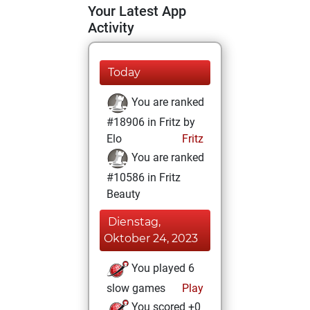
Your Latest App
Activity
Today
You are ranked
#18906 in Fritz by
Elo
Fritz
You are ranked
#10586 in Fritz
Beauty
Dienstag,
Oktober 24, 2023
You played 6
slow games
Play
You scored +0