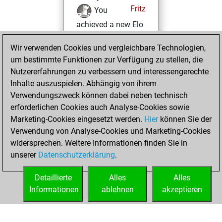
Fritz
You
achieved a new Elo
of 1562
Wir verwenden Cookies und vergleichbare Technologien,
Dienstag,
um bestimmte Funktionen zur Verfügung zu stellen, die
November 1, 2022
Nutzererfahrungen zu verbessern und interessengerechte
Inhalte auszuspielen. Abhängig von ihrem
You won
Verwendungszweck können dabei neben technisch
against Fritz
Fritz
erforderlichen Cookies auch Analyse-Cookies sowie
Marketing-Cookies eingesetzt werden.
Hier
können Sie der
Samstag,
Verwendung von Analyse-Cookies und Marketing-Cookies
Oktober 29, 2022
widersprechen. Weitere Informationen finden Sie in
unserer
Datenschutzerklärung
.
You created
your Fritz account
Detaillierte
Alles
Alles
Fritz
Informationen
ablehnen
akzeptieren