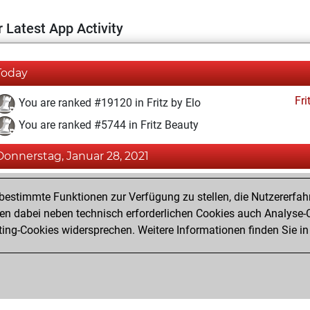
 Latest App Activity
Today
Fri
You are ranked #19120 in Fritz by Elo
You are ranked #5744 in Fritz Beauty
Donnerstag, Januar 28, 2021
Fri
You achieved a BeautyScore of 50
estimmte Funktionen zur Verfügung zu stellen, die Nutzererfah
You achieved a new Elo of 1572
 dabei neben technisch erforderlichen Cookies auch Analyse-C
ng-Cookies widersprechen. Weitere Informationen finden Sie in
You created your Fritz account