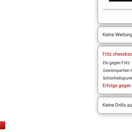
Keine Wertun
Fritz.chessba
Elo gegen Fritz:
Gewinnpartien F
Schönheitspunk
Erfolge gegen F
Keine Drills a
E