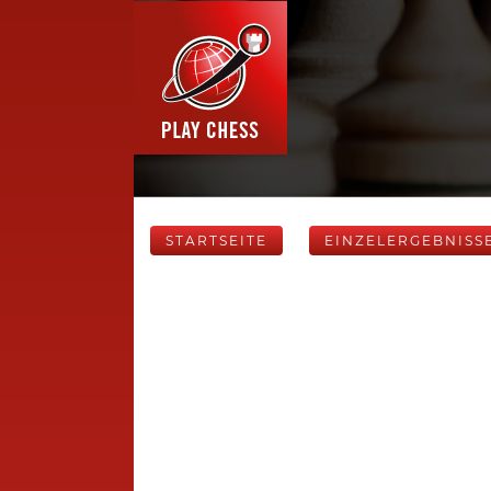
STARTSEITE
EINZELERGEBNISS