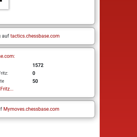
g auf
tactics.chessbase.com
se.com:
1572
0
ritz:
50
te
ritz...
uf
Mymoves.chessbase.com