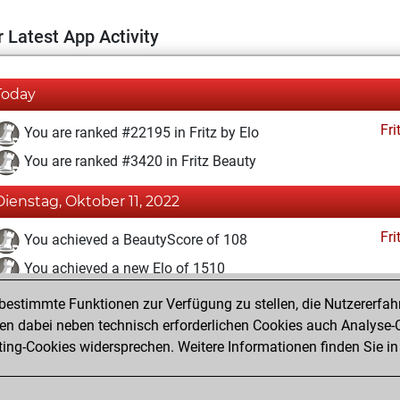
 Latest App Activity
Today
Fri
You are ranked #22195 in Fritz by Elo
You are ranked #3420 in Fritz Beauty
Dienstag, Oktober 11, 2022
Fri
You achieved a BeautyScore of 108
You achieved a new Elo of 1510
estimmte Funktionen zur Verfügung zu stellen, die Nutzererfah
Dienstag, Oktober 4, 2022
 dabei neben technisch erforderlichen Cookies auch Analyse-C
Fri
ng-Cookies widersprechen. Weitere Informationen finden Sie in
You created your Fritz account