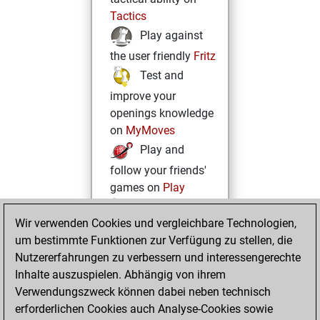
Tactics
Play against
the user friendly
Fritz
Test and
improve your
openings knowledge
on
MyMoves
Play and
follow your friends'
games on
Play
Solve some
Wir verwenden Cookies und vergleichbare Technologien,
beautiful and
um bestimmte Funktionen zur Verfügung zu stellen, die
challenging Studies
Nutzererfahrungen zu verbessern und interessengerechte
on
Studies
Inhalte auszuspielen. Abhängig von ihrem
Verwendungszweck können dabei neben technisch
erforderlichen Cookies auch Analyse-Cookies sowie