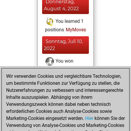
Donnerstag,
August 4, 2022
You learned 1
positions
MyMoves
Sonntag, Juli 10,
2022
You won
against Fritz
Fritz
Wir verwenden Cookies und vergleichbare Technologien,
You achieved a
um bestimmte Funktionen zur Verfügung zu stellen, die
BeautyScore of 9
Nutzererfahrungen zu verbessern und interessengerechte
You achieved a
Inhalte auszuspielen. Abhängig von ihrem
new Elo of 1599
Verwendungszweck können dabei neben technisch
erforderlichen Cookies auch Analyse-Cookies sowie
Samstag,
Marketing-Cookies eingesetzt werden.
Hier
können Sie der
September 18,
Verwendung von Analyse-Cookies und Marketing-Cookies
2021