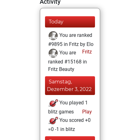
Activity
Today
You are ranked
#9895 in Fritz by Elo
Fritz
You are
ranked #15168 in
Fritz Beauty
Samstag,
Dezember 3, 2022
You played 1
blitz games
Play
You scored +0
=0 -1 in blitz