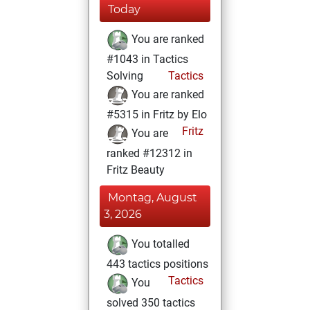
Today
You are ranked
#1043 in Tactics
Solving
Tactics
You are ranked
#5315 in Fritz by Elo
Fritz
You are
ranked #12312 in
Fritz Beauty
Montag, August
3, 2026
You totalled
443 tactics positions
Tactics
You
solved 350 tactics