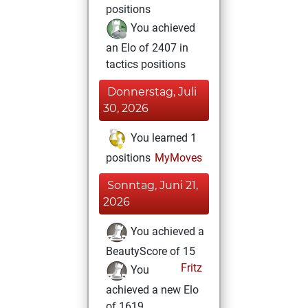
positions
You achieved
an Elo of 2407 in
tactics positions
Donnerstag, Juli
30, 2026
You learned 1
positions
MyMoves
Sonntag, Juni 21,
2026
You achieved a
BeautyScore of 15
Fritz
You
achieved a new Elo
of 1619