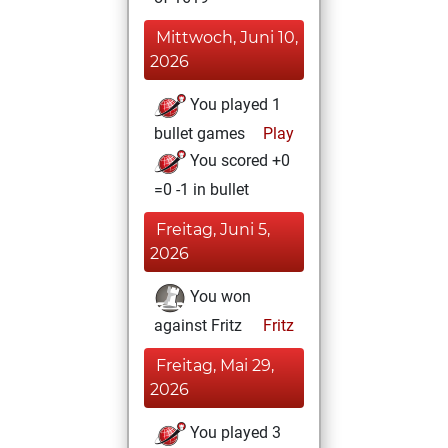
Mittwoch, Juni 10,
2026
You played 1
bullet games
Play
You scored +0
=0 -1 in bullet
Freitag, Juni 5,
2026
You won
against Fritz
Fritz
Freitag, Mai 29,
2026
You played 3