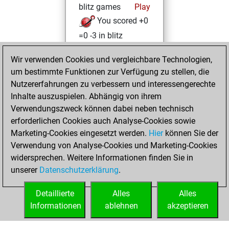
blitz games
Play
You scored +0
=0 -3 in blitz
Donnerstag, Mai
Wir verwenden Cookies und vergleichbare Technologien,
29, 2025
um bestimmte Funktionen zur Verfügung zu stellen, die
Nutzererfahrungen zu verbessern und interessengerechte
You had a best
Inhalte auszuspielen. Abhängig von ihrem
sprint of 74 positions
Verwendungszweck können dabei neben technisch
Tactics
erforderlichen Cookies auch Analyse-Cookies sowie
Montag,
Marketing-Cookies eingesetzt werden.
Hier
können Sie der
September 18,
Verwendung von Analyse-Cookies und Marketing-Cookies
2023
widersprechen. Weitere Informationen finden Sie in
unserer
Datenschutzerklärung
.
You created
your Fritz account
Detaillierte
Alles
Alles
Fritz
Informationen
ablehnen
akzeptieren