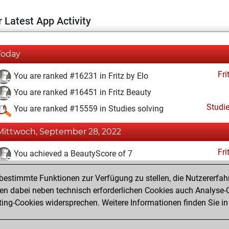
 Latest App Activity
Today
Fri
You are ranked #16231 in Fritz by Elo
You are ranked #16451 in Fritz Beauty
Studi
You are ranked #15559 in Studies solving
Mittwoch, September 28, 2022
Fri
You achieved a BeautyScore of 7
You achieved a new Elo of 1585
estimmte Funktionen zur Verfügung zu stellen, die Nutzererfah
You created your Fritz account
 dabei neben technisch erforderlichen Cookies auch Analyse-C
Studi
ng-Cookies widersprechen. Weitere Informationen finden Sie in
You created your Studies account