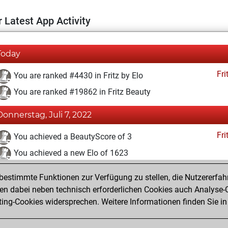
 Latest App Activity
Today
Fri
You are ranked #4430 in Fritz by Elo
You are ranked #19862 in Fritz Beauty
Donnerstag, Juli 7, 2022
Fri
You achieved a BeautyScore of 3
You achieved a new Elo of 1623
You created your Fritz account
estimmte Funktionen zur Verfügung zu stellen, die Nutzererfah
Pl
You played 1 blitz games
 dabei neben technisch erforderlichen Cookies auch Analyse-C
ng-Cookies widersprechen. Weitere Informationen finden Sie in
You scored +0 =0 -1 in blitz