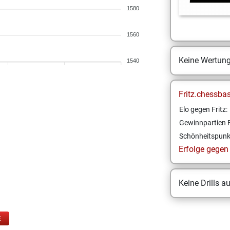
1580
1560
Keine Wertun
1540
Fritz.chessba
Elo gegen Fritz:
Gewinnpartien F
Schönheitspunk
Erfolge gegen F
Keine Drills a
E