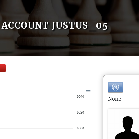
ACCOUNT JUSTUS_05
E
1640
None
1620
1600