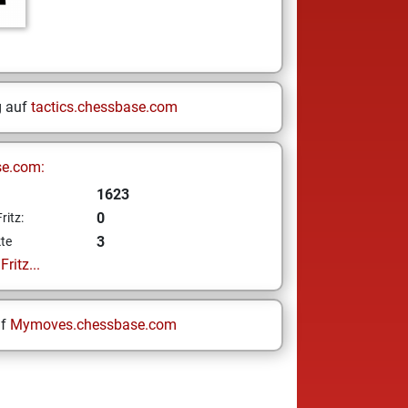
g auf
tactics.chessbase.com
se.com:
1623
0
ritz:
3
te
ritz...
uf
Mymoves.chessbase.com