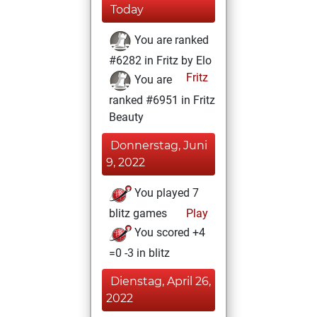
Today
You are ranked
#6282 in Fritz by Elo
Fritz
You are
ranked #6951 in Fritz
Beauty
Donnerstag, Juni
9, 2022
You played 7
blitz games
Play
You scored +4
=0 -3 in blitz
Dienstag, April 26,
2022