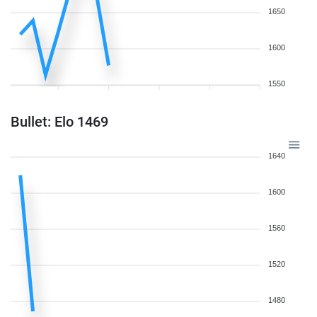
1650
1600
1550
Bullet: Elo 1469
1640
1600
1560
1520
1480