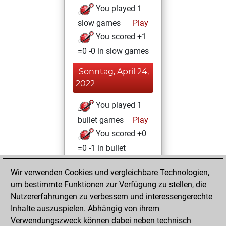
You played 1
slow games
Play
You scored +1
=0 -0 in slow games
Sonntag, April 24,
2022
You played 1
bullet games
Play
You scored +0
=0 -1 in bullet
Sonntag, Januar
Wir verwenden Cookies und vergleichbare Technologien,
16, 2022
um bestimmte Funktionen zur Verfügung zu stellen, die
Nutzererfahrungen zu verbessern und interessengerechte
You won
Inhalte auszuspielen. Abhängig von ihrem
against Fritz
Fritz
Verwendungszweck können dabei neben technisch