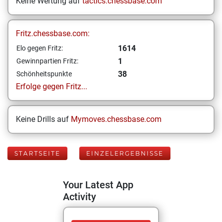
Keine Wertung auf
tactics.chessbase.com
Fritz.chessbase.com:
1614
Elo gegen Fritz:
1
Gewinnpartien Fritz:
38
Schönheitspunkte
Erfolge gegen Fritz...
Keine Drills auf
Mymoves.chessbase.com
STARTSEITE
EINZELERGEBNISSE
Your Latest App
Activity