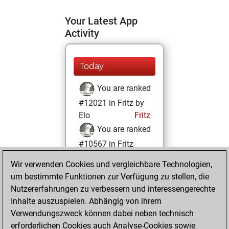
Your Latest App
Activity
Today
You are ranked
#12021 in Fritz by
Elo
Fritz
You are ranked
#10567 in Fritz
Beauty
Wir verwenden Cookies und vergleichbare Technologien,
um bestimmte Funktionen zur Verfügung zu stellen, die
Dienstag, April 18,
Nutzererfahrungen zu verbessern und interessengerechte
2023
Inhalte auszuspielen. Abhängig von ihrem
You achieved a
Verwendungszweck können dabei neben technisch
erforderlichen Cookies auch Analyse-Cookies sowie
BeautyScore of 20