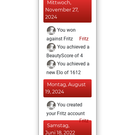
Mittwoch,
November 27,
2024
You won
against Fritz
Fritz
You achieved a
BeautyScore of 4
You achieved a
new Elo of 1612
Montag, August
19, 2024
You created
your Fritz account
Fritz
Samstag,
Juni 18, 2022