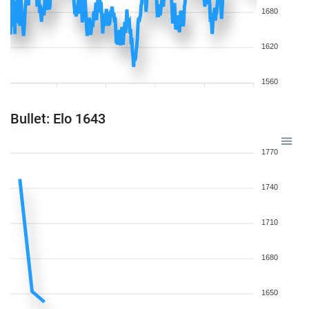
1680
1620
1560
Bullet: Elo 1643
1770
1740
1710
1680
1650