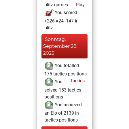
blitz games
Play
You scored
+226 =24 -147 in
blitz
Sonntag,
September 28,
2025
You totalled
175 tactics positions
Tactics
You
solved 153 tactics
positions
You achieved
an Elo of 2139 in
tactics positions