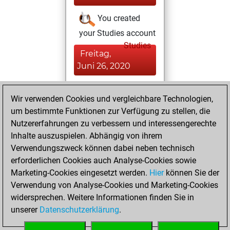
You created
your Studies account
Studies
Freitag,
Juni 26, 2020
You played 1
Wir verwenden Cookies und vergleichbare Technologien,
slow games
Play
um bestimmte Funktionen zur Verfügung zu stellen, die
You scored +1
Nutzererfahrungen zu verbessern und interessengerechte
=0 -0 in slow games
Inhalte auszuspielen. Abhängig von ihrem
Verwendungszweck können dabei neben technisch
Donnerstag, Mai
erforderlichen Cookies auch Analyse-Cookies sowie
28, 2020
Marketing-Cookies eingesetzt werden.
Hier
können Sie der
Verwendung von Analyse-Cookies und Marketing-Cookies
You played 2
widersprechen. Weitere Informationen finden Sie in
bullet games
Play
unserer
Datenschutzerklärung
.
You scored +0