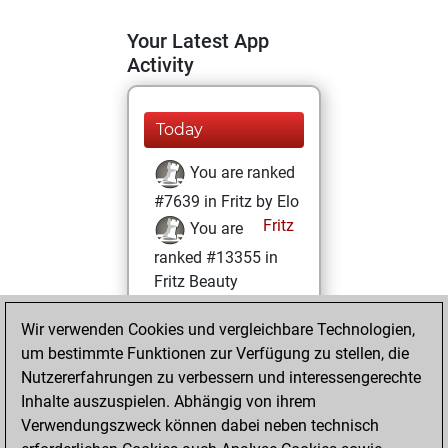
Your Latest App
Activity
Today
You are ranked
#7639 in Fritz by Elo
Fritz
You are
ranked #13355 in
Fritz Beauty
Montag,
Wir verwenden Cookies und vergleichbare Technologien,
Dezember 7, 2020
um bestimmte Funktionen zur Verfügung zu stellen, die
Nutzererfahrungen zu verbessern und interessengerechte
You won
Inhalte auszuspielen. Abhängig von ihrem
against Fritz
Fritz
Verwendungszweck können dabei neben technisch
You achieved a