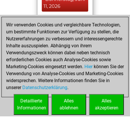
11, 2026
You played 7
Wir verwenden Cookies und vergleichbare Technologien,
slow games
Play
um bestimmte Funktionen zur Verfügung zu stellen, die
You scored +1
Nutzererfahrungen zu verbessern und interessengerechte
=0 -6 in slow games
Inhalte auszuspielen. Abhängig von ihrem
Verwendungszweck können dabei neben technisch
Mittwoch, Juni 10,
erforderlichen Cookies auch Analyse-Cookies sowie
2026
Marketing-Cookies eingesetzt werden.
Hier
können Sie der
Verwendung von Analyse-Cookies und Marketing-Cookies
You played 22
widersprechen. Weitere Informationen finden Sie in
blitz games
Play
unserer
Datenschutzerklärung
.
You scored +3
=1 -18 in blitz
Detaillierte
Alles
Alles
Informationen
ablehnen
akzeptieren