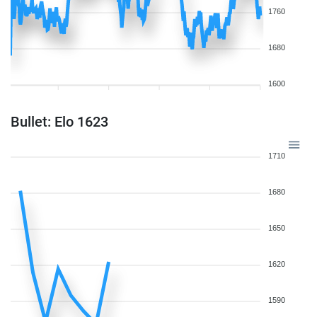
1760
1680
1600
Bullet: Elo 1623
1710
1680
1650
1620
1590