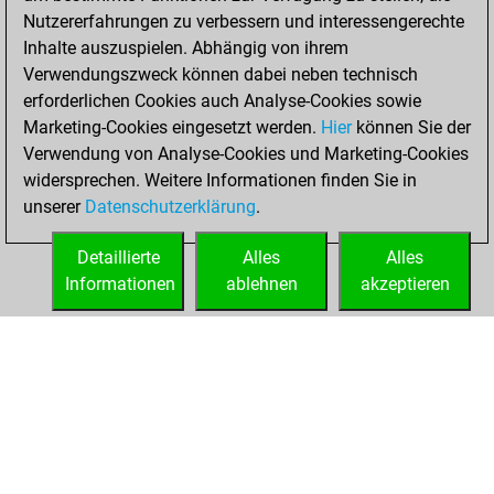
Nutzererfahrungen zu verbessern und interessengerechte
2022
Inhalte auszuspielen. Abhängig von ihrem
You achieved a
Verwendungszweck können dabei neben technisch
erforderlichen Cookies auch Analyse-Cookies sowie
BeautyScore of 1
Marketing-Cookies eingesetzt werden.
Fritz
Hier
können Sie der
You
Verwendung von Analyse-Cookies und Marketing-Cookies
achieved a new Elo
widersprechen. Weitere Informationen finden Sie in
of 1592
unserer
Datenschutzerklärung
.
You created
your Fritz account
Detaillierte
Alles
Alles
Informationen
ablehnen
akzeptieren