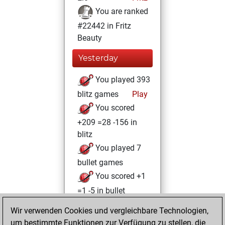
You are ranked
#22442 in Fritz
Beauty
Yesterday
You played 393
blitz games
Play
You scored
+209 =28 -156 in
blitz
You played 7
bullet games
You scored +1
=1 -5 in bullet
Wir verwenden Cookies und vergleichbare Technologien,
Montag,
um bestimmte Funktionen zur Verfügung zu stellen, die
Dezember 19,