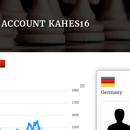
ACCOUNT KAHES16
E
1800
Germany
1700
1600
1500