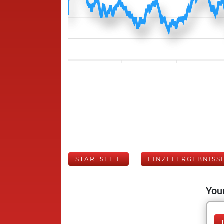
STARTSEITE
EINZELERGEBNISS
Your