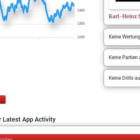
1400
Karl-Heinz
1300
Keine Wertun
1200
Keine Partien
Keine Drills a
E
 Latest App Activity
Today