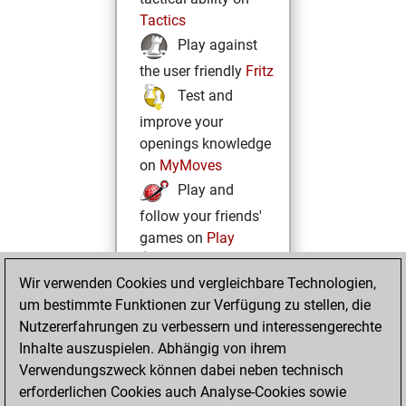
Tactics
Play against
the user friendly
Fritz
Test and
improve your
openings knowledge
on
MyMoves
Play and
follow your friends'
games on
Play
Solve some
Wir verwenden Cookies und vergleichbare Technologien,
beautiful and
um bestimmte Funktionen zur Verfügung zu stellen, die
challenging Studies
Nutzererfahrungen zu verbessern und interessengerechte
on
Studies
Inhalte auszuspielen. Abhängig von ihrem
Verwendungszweck können dabei neben technisch
erforderlichen Cookies auch Analyse-Cookies sowie