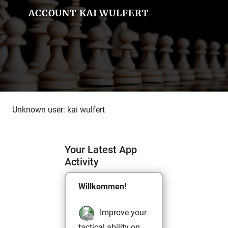
ACCOUNT KAI WULFERT
Unknown user: kai wulfert
Your Latest App
Activity
Willkommen!
Improve your
tactical ability on