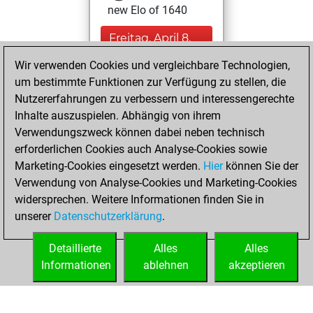
new Elo of 1640
Freitag, April 8,
2022
Wir verwenden Cookies und vergleichbare Technologien,
um bestimmte Funktionen zur Verfügung zu stellen, die
You played 9
Nutzererfahrungen zu verbessern und interessengerechte
blitz games
Play
Inhalte auszuspielen. Abhängig von ihrem
You scored +4
Verwendungszweck können dabei neben technisch
=1 -4 in blitz
erforderlichen Cookies auch Analyse-Cookies sowie
Marketing-Cookies eingesetzt werden.
Hier
können Sie der
Donnerstag,
Verwendung von Analyse-Cookies und Marketing-Cookies
Januar 13, 2022
widersprechen. Weitere Informationen finden Sie in
unserer
Datenschutzerklärung
.
You created
your Fritz account
Detaillierte
Alles
Alles
Fritz
Informationen
ablehnen
akzeptieren