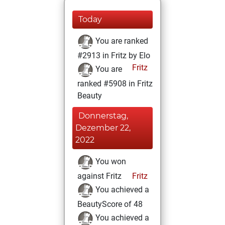
Today
You are ranked
#2913 in Fritz by Elo
Fritz
You are
ranked #5908 in Fritz
Beauty
Donnerstag,
Dezember 22,
2022
You won
against Fritz
Fritz
You achieved a
BeautyScore of 48
You achieved a