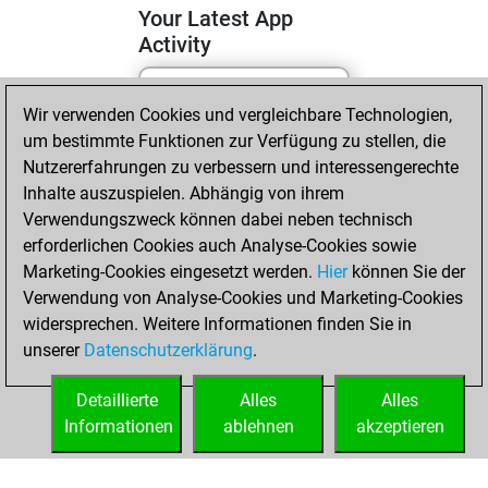
Your Latest App
Activity
Wir verwenden Cookies und vergleichbare Technologien,
Dienstag, April 14,
um bestimmte Funktionen zur Verfügung zu stellen, die
2026
Nutzererfahrungen zu verbessern und interessengerechte
You totalled 15
Inhalte auszuspielen. Abhängig von ihrem
Verwendungszweck können dabei neben technisch
tactics positions
erforderlichen Cookies auch Analyse-Cookies sowie
Tactics
You
Marketing-Cookies eingesetzt werden.
Hier
können Sie der
solved 13 tactics
Verwendung von Analyse-Cookies und Marketing-Cookies
positions
widersprechen. Weitere Informationen finden Sie in
You achieved
unserer
Datenschutzerklärung
.
an Elo of 1718 in
tactics positions
Detaillierte
Alles
Alles
Informationen
ablehnen
akzeptieren