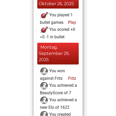
Oktober 26, 2025
You played 1
bullet games
Play
You scored +0
=0 -1 in bullet
Montag,
September 29,
2025
You won
against Fritz
Fritz
You achieved a
BeautyScore of 7
You achieved a
new Elo of 1622
You created