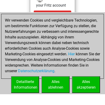
your Fritz account
Samstag,
Wir verwenden Cookies und vergleichbare Technologien,
September 6,
um bestimmte Funktionen zur Verfügung zu stellen, die
2025
Nutzererfahrungen zu verbessern und interessengerechte
You totalled 40
Inhalte auszuspielen. Abhängig von ihrem
Verwendungszweck können dabei neben technisch
tactics positions
erforderlichen Cookies auch Analyse-Cookies sowie
Tactics
You
Marketing-Cookies eingesetzt werden.
Hier
können Sie der
solved 27 tactics
Verwendung von Analyse-Cookies und Marketing-Cookies
positions
widersprechen. Weitere Informationen finden Sie in
You achieved
unserer
Datenschutzerklärung
.
an Elo of 1815 in
tactics positions
Detaillierte
Alles
Alles
Informationen
ablehnen
akzeptieren