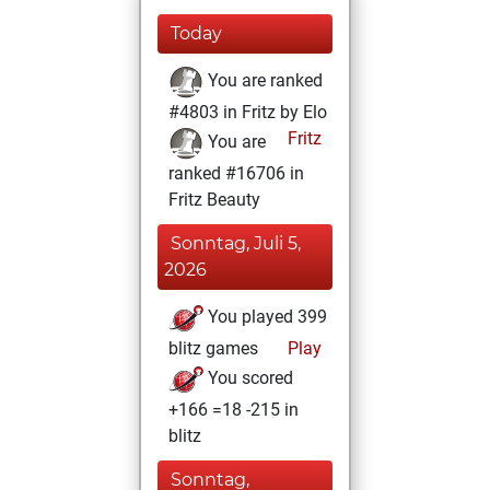
Today
You are ranked
#4803 in Fritz by Elo
Fritz
You are
ranked #16706 in
Fritz Beauty
Sonntag, Juli 5,
2026
You played 399
blitz games
Play
You scored
+166 =18 -215 in
blitz
Sonntag,