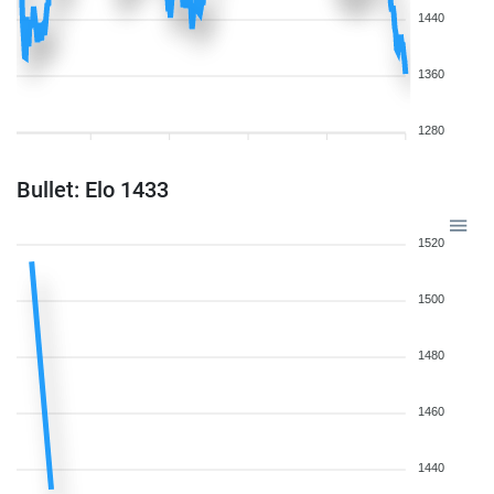
1440
1360
1280
Bullet: Elo 1433
1520
1500
1480
1460
1440