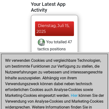
Your Latest App
Activity
Dienstag, Juli 15,
2025
You totalled 47
tactics positions
Tactics
You
Wir verwenden Cookies und vergleichbare Technologien,
solved 44 tactics
um bestimmte Funktionen zur Verfügung zu stellen, die
positions
Nutzererfahrungen zu verbessern und interessengerechte
You achieved
Inhalte auszuspielen. Abhängig von ihrem
an Elo of 2005 in
Verwendungszweck können dabei neben technisch
tactics positions
erforderlichen Cookies auch Analyse-Cookies sowie
Marketing-Cookies eingesetzt werden.
Hier
können Sie der
Donnerstag, März
Verwendung von Analyse-Cookies und Marketing-Cookies
27, 2025
widersprechen. Weitere Informationen finden Sie in