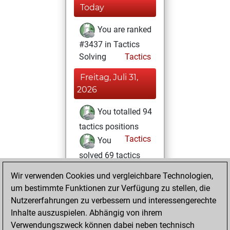
Today
You are ranked
#3437 in Tactics
Solving
Tactics
Freitag, Juli 31,
2026
You totalled 94
tactics positions
Tactics
You
solved 69 tactics
positions
Wir verwenden Cookies und vergleichbare Technologien,
You achieved
um bestimmte Funktionen zur Verfügung zu stellen, die
an Elo of 2011 in
Nutzererfahrungen zu verbessern und interessengerechte
tactics positions
Inhalte auszuspielen. Abhängig von ihrem
Verwendungszweck können dabei neben technisch
Sonntag, Juli 26,