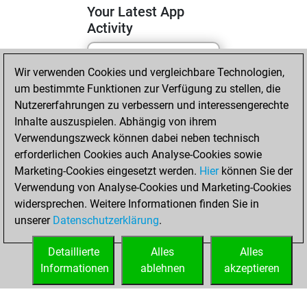
Your Latest App
Activity
Wir verwenden Cookies und vergleichbare Technologien,
Sonntag, April 19,
um bestimmte Funktionen zur Verfügung zu stellen, die
2026
Nutzererfahrungen zu verbessern und interessengerechte
You totalled 77
Inhalte auszuspielen. Abhängig von ihrem
Verwendungszweck können dabei neben technisch
tactics positions
erforderlichen Cookies auch Analyse-Cookies sowie
Tactics
You
Marketing-Cookies eingesetzt werden.
Hier
können Sie der
solved 65 tactics
Verwendung von Analyse-Cookies und Marketing-Cookies
positions
widersprechen. Weitere Informationen finden Sie in
You achieved
unserer
Datenschutzerklärung
.
an Elo of 1927 in
tactics positions
Detaillierte
Alles
Alles
Informationen
ablehnen
akzeptieren