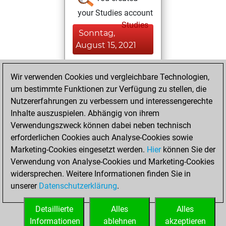
your Studies account
Studies
Sonntag,
August 15, 2021
You achieved a
Wir verwenden Cookies und vergleichbare Technologien,
BeautyScore of 45
um bestimmte Funktionen zur Verfügung zu stellen, die
Fritz
You
Nutzererfahrungen zu verbessern und interessengerechte
achieved a new Elo
Inhalte auszuspielen. Abhängig von ihrem
of 1577
Verwendungszweck können dabei neben technisch
erforderlichen Cookies auch Analyse-Cookies sowie
Samstag,
Marketing-Cookies eingesetzt werden.
Hier
können Sie der
Dezember 19,
Verwendung von Analyse-Cookies und Marketing-Cookies
2020
widersprechen. Weitere Informationen finden Sie in
unserer
Datenschutzerklärung
.
You created
your Fritz account
Detaillierte
Alles
Alles
Fritz
Informationen
ablehnen
akzeptieren