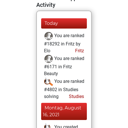
Activity
Today
You are ranked
#18292 in Fritz by
Elo
Fritz
You are ranked
#6171 in Fritz
Beauty
You are ranked
#4802 in Studies
solving
Studies
Montag, August
16, 2021
You created