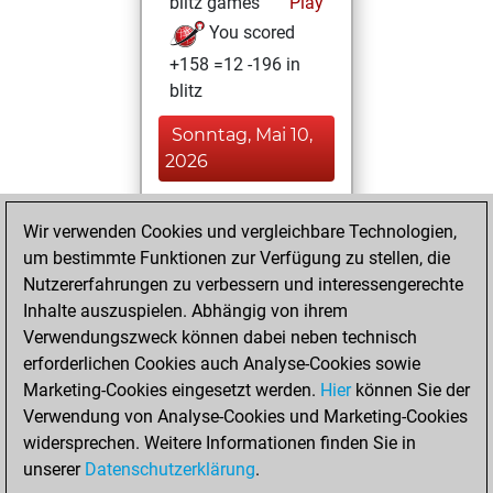
blitz games
Play
You scored
+158 =12 -196 in
blitz
Sonntag, Mai 10,
2026
You played 13
Wir verwenden Cookies und vergleichbare Technologien,
slow games
Play
um bestimmte Funktionen zur Verfügung zu stellen, die
You scored +7
Nutzererfahrungen zu verbessern und interessengerechte
=0 -6 in slow games
Inhalte auszuspielen. Abhängig von ihrem
Verwendungszweck können dabei neben technisch
Montag, Mai 4,
erforderlichen Cookies auch Analyse-Cookies sowie
2026
Marketing-Cookies eingesetzt werden.
Hier
können Sie der
Verwendung von Analyse-Cookies und Marketing-Cookies
You played 21
widersprechen. Weitere Informationen finden Sie in
bullet games
Play
unserer
Datenschutzerklärung
.
You scored +3