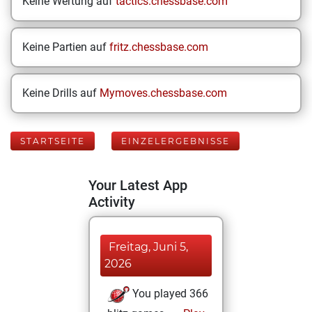
Keine Wertung auf
tactics.chessbase.com
Keine Partien auf
fritz.chessbase.com
Keine Drills auf
Mymoves.chessbase.com
STARTSEITE
EINZELERGEBNISSE
Your Latest App
Activity
Freitag, Juni 5,
2026
You played 366