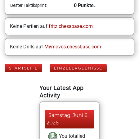
0 Punkte.
Bester Taktiksprint:
Keine Partien auf
fritz.chessbase.com
Keine Drills auf
Mymoves.chessbase.com
STARTSEITE
EINZELERGEBNISSE
Your Latest App
Activity
Samstag, Juni 6,
2026
You totalled