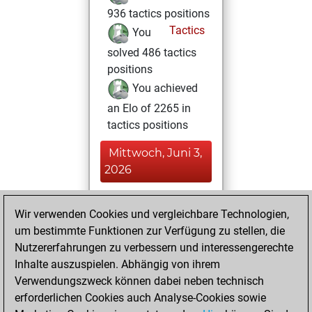
936 tactics positions
Tactics
You
solved 486 tactics
positions
You achieved
an Elo of 2265 in
tactics positions
Mittwoch, Juni 3,
2026
You played 3
Wir verwenden Cookies und vergleichbare Technologien,
bullet games
Play
um bestimmte Funktionen zur Verfügung zu stellen, die
You scored +0
Nutzererfahrungen zu verbessern und interessengerechte
=0 -3 in bullet
Inhalte auszuspielen. Abhängig von ihrem
Verwendungszweck können dabei neben technisch
Donnerstag, April
erforderlichen Cookies auch Analyse-Cookies sowie
30, 2026