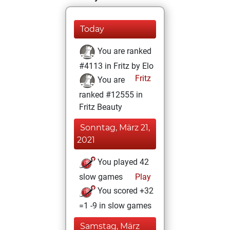
Today
You are ranked
#4113 in Fritz by Elo
Fritz
You are
ranked #12555 in
Fritz Beauty
Sonntag, März 21,
2021
You played 42
slow games
Play
You scored +32
=1 -9 in slow games
Samstag, März