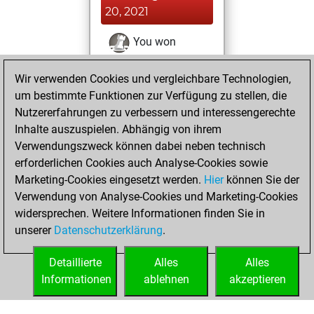
20, 2021
You won
against Fritz
Fritz
Wir verwenden Cookies und vergleichbare Technologien,
You achieved a
um bestimmte Funktionen zur Verfügung zu stellen, die
BeautyScore of 14
Nutzererfahrungen zu verbessern und interessengerechte
You achieved a
Inhalte auszuspielen. Abhängig von ihrem
new Elo of 1624
Verwendungszweck können dabei neben technisch
You created
erforderlichen Cookies auch Analyse-Cookies sowie
Marketing-Cookies eingesetzt werden.
your Fritz account
Hier
können Sie der
Verwendung von Analyse-Cookies und Marketing-Cookies
You played 3
widersprechen. Weitere Informationen finden Sie in
blitz games
Play
unserer
Datenschutzerklärung
.
You scored +1
=0 -2 in blitz
Detaillierte
Alles
Alles
Informationen
ablehnen
akzeptieren