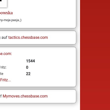
powska
hy-moja pasja.;)
g auf
tactics.chessbase.com
se.com:
1544
0
ritz:
22
te
ritz...
uf
Mymoves.chessbase.com