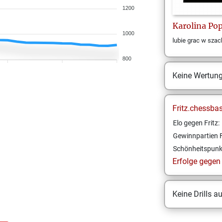
1200
Karolina
Po
1000
lubie grac w szac
800
Keine Wertun
Fritz.chessba
Elo gegen Fritz:
Gewinnpartien F
Schönheitspunk
Erfolge gegen F
Keine Drills a