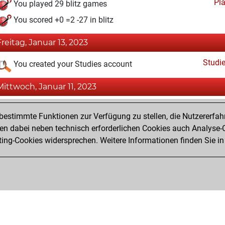
Pl
You played 29 blitz games
You scored +0 =2 -27 in blitz
Freitag, Januar 13, 2023
Studi
You created your Studies account
Mittwoch, Januar 11, 2023
Fri
You achieved a BeautyScore of 22
estimmte Funktionen zur Verfügung zu stellen, die Nutzererfah
You achieved a new Elo of 1544
 dabei neben technisch erforderlichen Cookies auch Analyse-C
ng-Cookies widersprechen. Weitere Informationen finden Sie in
You created your Fritz account