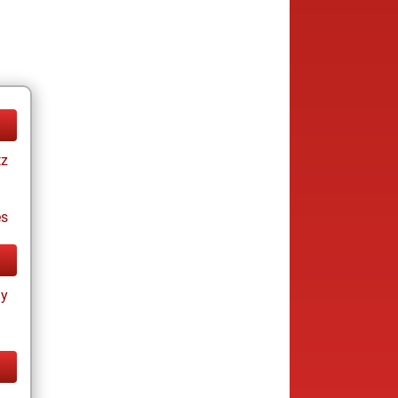
tz
es
ay