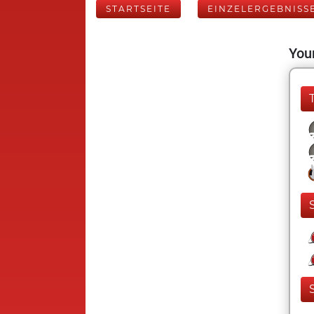
STARTSEITE
EINZELERGEBNISS
Your