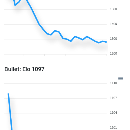
1500
1400
1300
1200
Bullet: Elo 1097
1110
1107
1104
1101