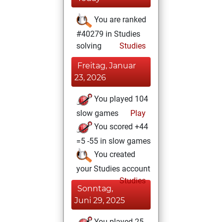
You are ranked
#40279 in Studies
solving
Studies
Freitag, Januar
23, 2026
You played 104
slow games
Play
You scored +44
=5 -55 in slow games
You created
your Studies account
Studies
Sonntag,
Juni 29, 2025
You played 25