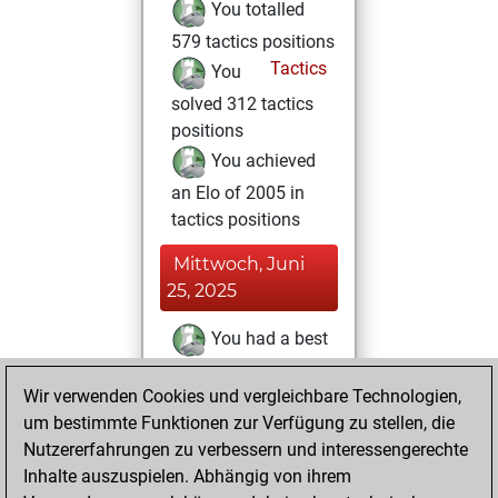
You totalled
579 tactics positions
Tactics
You
solved 312 tactics
positions
You achieved
an Elo of 2005 in
tactics positions
Mittwoch, Juni
25, 2025
You had a best
sprint of 26 positions
Wir verwenden Cookies und vergleichbare Technologien,
Tactics
Sonntag,
um bestimmte Funktionen zur Verfügung zu stellen, die
Juni 1, 2025
Nutzererfahrungen zu verbessern und interessengerechte
Inhalte auszuspielen. Abhängig von ihrem
You created