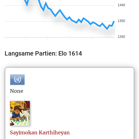
1440
1350
1260
Langsame Partien: Elo 1614
None
Sayimokan
Karthiheyan