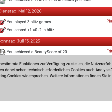
Dienstag, Mai 12, 2026
Pl
You played 3 blitz games
You scored +1 =0 -2 in blitz
Sonntag, Juli 13, 2025
Fri
You achieved a BeautyScore of 20
You achieved a new Elo of 1590
estimmte Funktionen zur Verfügung zu stellen, die Nutzererfah
You created your Fritz account
 dabei neben technisch erforderlichen Cookies auch Analyse-C
Studi
ng-Cookies widersprechen. Weitere Informationen finden Sie in
You created your Studies account