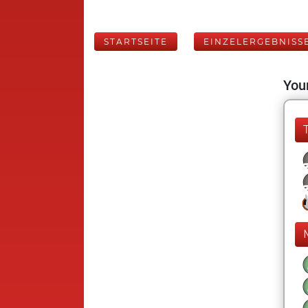
STARTSEITE
EINZELERGEBNISS
Your