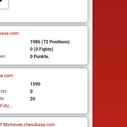
base.com:
1986 (72 Positions)
0 (0 Fights)
0 Punkte.
int:
se.com:
1590
0
ritz:
20
te
ritz...
uf
Mymoves.chessbase.com