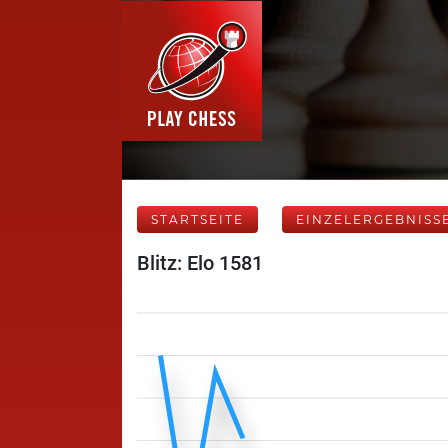
STARTSEITE
EINZELERGEBNISS
Blitz: Elo 1581