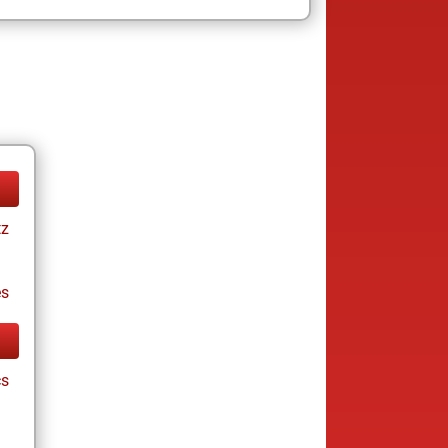
tz
es
cs