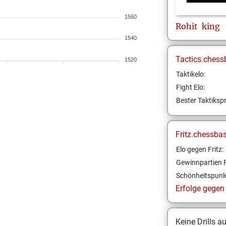
1560
Rohit
king
1540
Tactics.chess
1520
Taktikelo:
Fight Elo:
Bester Taktikspr
Fritz.chessba
Elo gegen Fritz:
Gewinnpartien F
Schönheitspunk
Erfolge gegen F
Keine Drills a