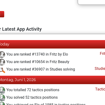
E
 Latest App Activity
Today
Fri
You are ranked #13740 in Fritz by Elo
You are ranked #10654 in Fritz Beauty
Studi
You are ranked #36907 in Studies solving
Montag, Juni 1, 2026
Tacti
You totalled 72 tactics positions
You solved 52 tactics positions
You achieved an Elo of 1985 in tactics positions