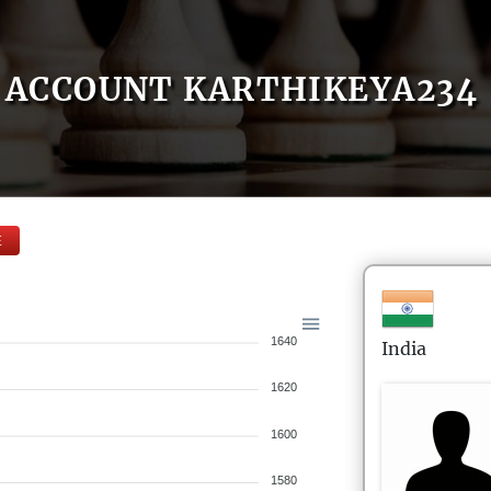
ACCOUNT KARTHIKEYA234
E
1640
India
1620
1600
1580