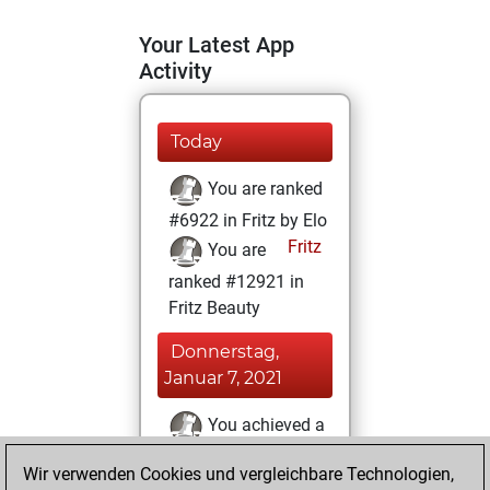
Your Latest App
Activity
Today
You are ranked
#6922 in Fritz by Elo
Fritz
You are
ranked #12921 in
Fritz Beauty
Donnerstag,
Januar 7, 2021
You achieved a
BeautyScore of 13
Wir verwenden Cookies und vergleichbare Technologien,
Fritz
You