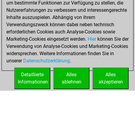
um bestimmte Funktionen zur Verfügung zu stellen, die
achieved a new Elo
Nutzererfahrungen zu verbessern und interessengerechte
of 1610
Inhalte auszuspielen. Abhängig von ihrem
Verwendungszweck können dabei neben technisch
Mittwoch, Januar
erforderlichen Cookies auch Analyse-Cookies sowie
6, 2021
Marketing-Cookies eingesetzt werden.
Hier
können Sie der
Verwendung von Analyse-Cookies und Marketing-Cookies
You won
widersprechen. Weitere Informationen finden Sie in
against Fritz
Fritz
unserer
Datenschutzerklärung
.
You created
your Fritz account
Detaillierte
Alles
Alles
Informationen
ablehnen
akzeptieren