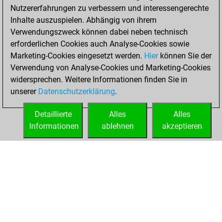
Nutzererfahrungen zu verbessern und interessengerechte
BeautyScore of 1885
Inhalte auszuspielen. Abhängig von ihrem
You achieved a
Verwendungszweck können dabei neben technisch
new Elo of 1591
erforderlichen Cookies auch Analyse-Cookies sowie
Marketing-Cookies eingesetzt werden.
Hier
können Sie der
Donnerstag,
Verwendung von Analyse-Cookies und Marketing-Cookies
Oktober 21, 2021
widersprechen. Weitere Informationen finden Sie in
unserer
Datenschutzerklärung
.
You created
your Fritz account
Detaillierte
Alles
Alles
Fritz
Informationen
ablehnen
akzeptieren