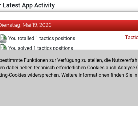
 Latest App Activity
Dienstag, Mai 19, 2026
Tacti
You totalled 1 tactics positions
You solved 1 tactics positions
You achieved an Elo of 1606 in tactics positions
estimmte Funktionen zur Verfügung zu stellen, die Nutzererfah
 dabei neben technisch erforderlichen Cookies auch Analyse-C
ng-Cookies widersprechen. Weitere Informationen finden Sie in