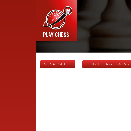
STARTSEITE
EINZELERGEBNISS