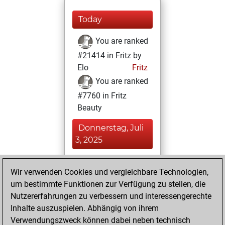
Today
You are ranked
#21414 in Fritz by
Elo
Fritz
You are ranked
#7760 in Fritz
Beauty
Donnerstag, Juli
3, 2025
You achieved a
Wir verwenden Cookies und vergleichbare Technologien,
BeautyScore of 33
um bestimmte Funktionen zur Verfügung zu stellen, die
Fritz
You
Nutzererfahrungen zu verbessern und interessengerechte
achieved a new Elo
Inhalte auszuspielen. Abhängig von ihrem
of 1541
Verwendungszweck können dabei neben technisch