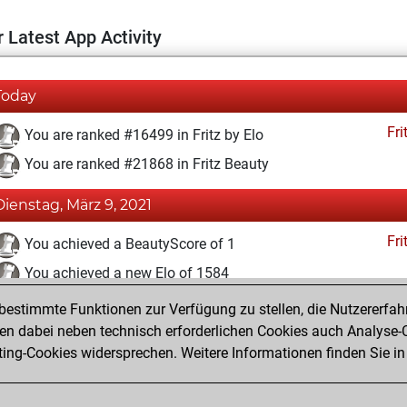
 Latest App Activity
Today
Fri
You are ranked #16499 in Fritz by Elo
You are ranked #21868 in Fritz Beauty
Dienstag, März 9, 2021
Fri
You achieved a BeautyScore of 1
You achieved a new Elo of 1584
estimmte Funktionen zur Verfügung zu stellen, die Nutzererfah
Mittwoch, März 3, 2021
 dabei neben technisch erforderlichen Cookies auch Analyse-C
Fri
ng-Cookies widersprechen. Weitere Informationen finden Sie in
You created your Fritz account