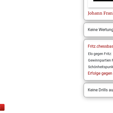
Johann
Fran
Keine Wertun
Fritz.chessba
Elo gegen Fritz:
Gewinnpartien F
Schönheitspunk
Erfolge gegen F
Keine Drills a
E