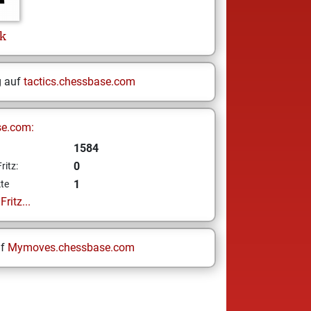
k
g auf
tactics.chessbase.com
se.com:
1584
0
ritz:
1
te
ritz...
uf
Mymoves.chessbase.com