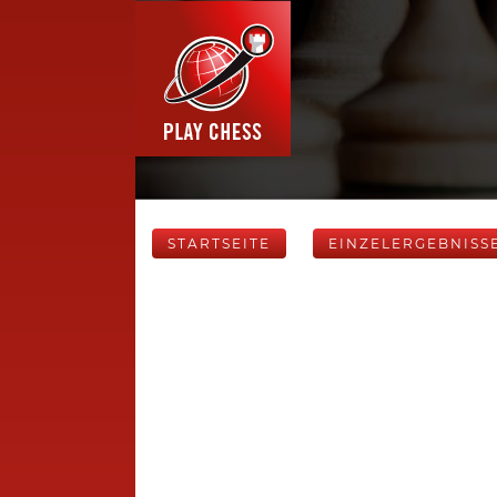
STARTSEITE
EINZELERGEBNISS