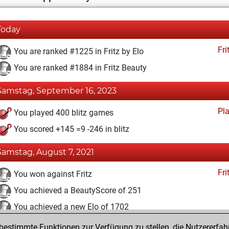
Today
Fri
You are ranked #1225 in Fritz by Elo
You are ranked #1884 in Fritz Beauty
Samstag, September 16, 2023
Pl
You played 400 blitz games
You scored +145 =9 -246 in blitz
Samstag, August 7, 2021
Fri
You won against Fritz
You achieved a BeautyScore of 251
You achieved a new Elo of 1702
estimmte Funktionen zur Verfügung zu stellen, die Nutzererfah