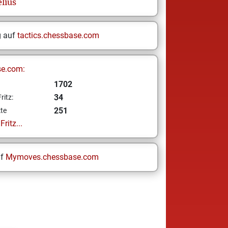
lius
g auf
tactics.chessbase.com
se.com:
1702
34
ritz:
251
te
ritz...
uf
Mymoves.chessbase.com