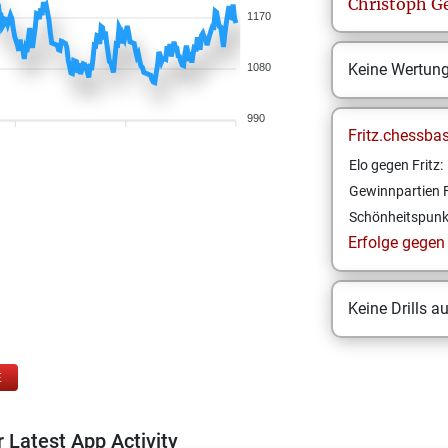
Christoph
Ge
1170
Keine Wertun
1080
990
Fritz.chessba
Elo gegen Fritz:
Gewinnpartien F
Schönheitspunk
Erfolge gegen F
Keine Drills a
E
 Latest App Activity