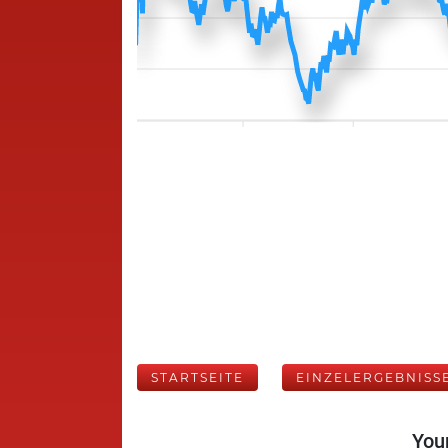
STARTSEITE
EINZELERGEBNISS
Your