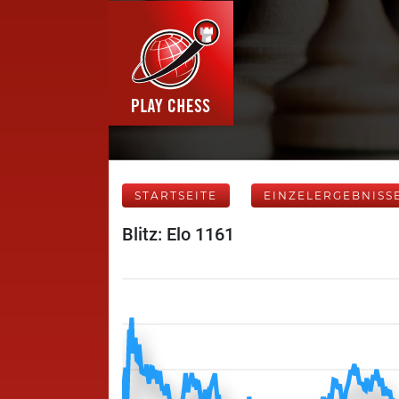
STARTSEITE
EINZELERGEBNISS
Blitz: Elo 1161