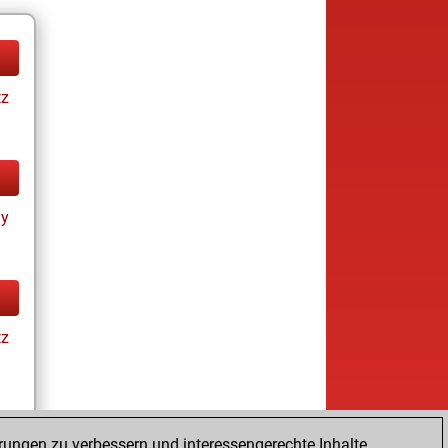
tz
ay
tz
rungen zu verbessern und interessengerechte Inhalte