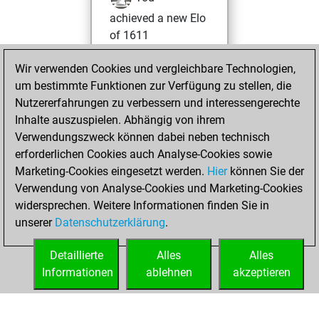
achieved a new Elo
of 1611
Samstag,
Wir verwenden Cookies und vergleichbare Technologien,
Dezember 12,
um bestimmte Funktionen zur Verfügung zu stellen, die
2020
Nutzererfahrungen zu verbessern und interessengerechte
Inhalte auszuspielen. Abhängig von ihrem
You won
Verwendungszweck können dabei neben technisch
against Fritz
Fritz
erforderlichen Cookies auch Analyse-Cookies sowie
Marketing-Cookies eingesetzt werden.
Hier
können Sie der
Sonntag,
Verwendung von Analyse-Cookies und Marketing-Cookies
Dezember 6, 2020
widersprechen. Weitere Informationen finden Sie in
unserer
Datenschutzerklärung
.
You created
your Fritz account
Detaillierte
Alles
Alles
Fritz
Informationen
ablehnen
akzeptieren