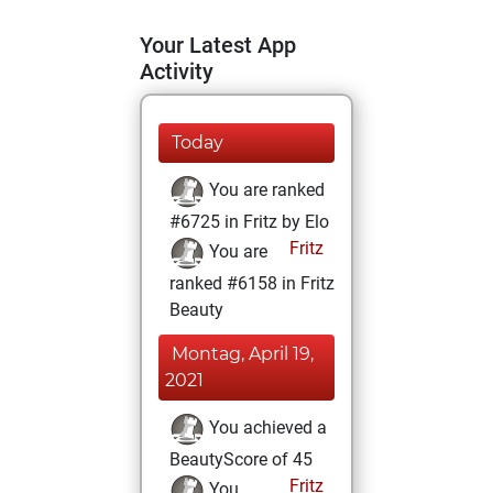
Your Latest App
Activity
Today
You are ranked
#6725 in Fritz by Elo
Fritz
You are
ranked #6158 in Fritz
Beauty
Montag, April 19,
2021
You achieved a
BeautyScore of 45
Fritz
You