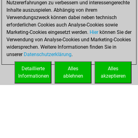
Nutzererfahrungen zu verbessern und interessengerechte
Fritz
You
Inhalte auszuspielen. Abhängig von ihrem
achieved a new Elo
Verwendungszweck können dabei neben technisch
of 1553
erforderlichen Cookies auch Analyse-Cookies sowie
Marketing-Cookies eingesetzt werden.
Hier
können Sie der
Sonntag, April 20,
Verwendung von Analyse-Cookies und Marketing-Cookies
2025
widersprechen. Weitere Informationen finden Sie in
unserer
Datenschutzerklärung
.
You created
your Fritz account
Detaillierte
Alles
Alles
Fritz
Informationen
ablehnen
akzeptieren