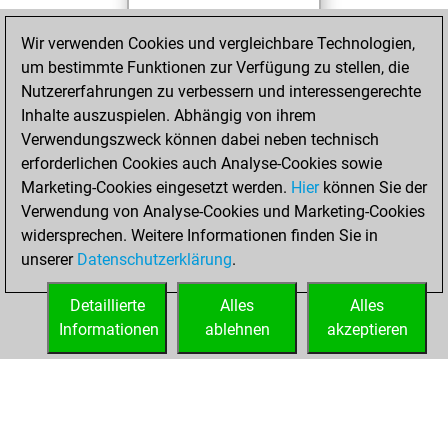
You achieved a
Wir verwenden Cookies und vergleichbare Technologien,
BeautyScore of 21
um bestimmte Funktionen zur Verfügung zu stellen, die
Fritz
You
Nutzererfahrungen zu verbessern und interessengerechte
achieved a new Elo
Inhalte auszuspielen. Abhängig von ihrem
of 1590
Verwendungszweck können dabei neben technisch
You created
erforderlichen Cookies auch Analyse-Cookies sowie
Marketing-Cookies eingesetzt werden.
your Fritz account
Hier
können Sie der
Verwendung von Analyse-Cookies und Marketing-Cookies
You played 3
widersprechen. Weitere Informationen finden Sie in
blitz games
Play
unserer
Datenschutzerklärung
.
You scored +0
=0 -3 in blitz
Detaillierte
Alles
Alles
Informationen
ablehnen
akzeptieren