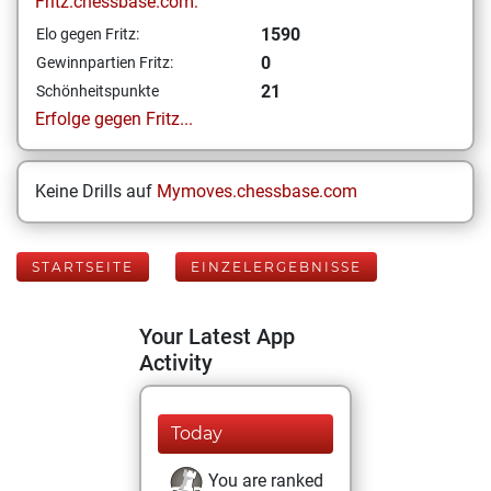
Fritz.chessbase.com:
1590
Elo gegen Fritz:
0
Gewinnpartien Fritz:
21
Schönheitspunkte
Erfolge gegen Fritz...
Keine Drills auf
Mymoves.chessbase.com
STARTSEITE
EINZELERGEBNISSE
Your Latest App
Activity
Today
You are ranked