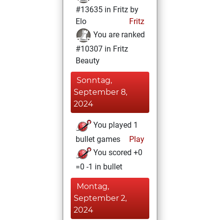
#13635 in Fritz by
Elo
Fritz
You are ranked
#10307 in Fritz
Beauty
Sonntag,
September 8,
2024
You played 1
bullet games
Play
You scored +0
=0 -1 in bullet
Montag,
September 2,
2024