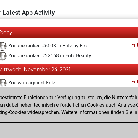
 Latest App Activity
Today
Fri
You are ranked #6093 in Fritz by Elo
You are ranked #22158 in Fritz Beauty
Mittwoch, November 24, 2021
Fri
You won against Fritz
You achieved a BeautyScore of 1
estimmte Funktionen zur Verfügung zu stellen, die Nutzererfah
You achieved a new Elo of 1615
 dabei neben technisch erforderlichen Cookies auch Analyse-C
ng-Cookies widersprechen. Weitere Informationen finden Sie in
You created your Fritz account